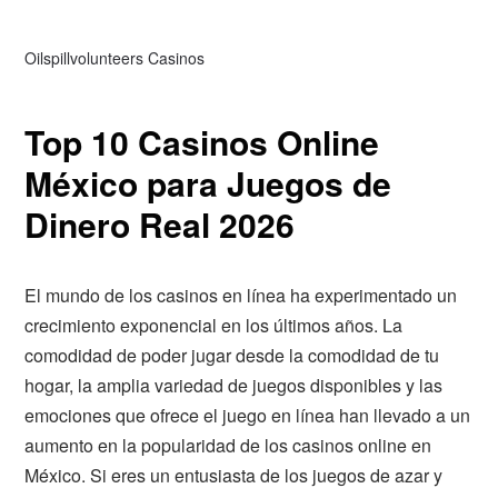
Oilspillvolunteers Casinos
Top 10 Casinos Online
México para Juegos de
Dinero Real 2026
El mundo de los casinos en línea ha experimentado un
crecimiento exponencial en los últimos años. La
comodidad de poder jugar desde la comodidad de tu
hogar, la amplia variedad de juegos disponibles y las
emociones que ofrece el juego en línea han llevado a un
aumento en la popularidad de los casinos online en
México. Si eres un entusiasta de los juegos de azar y